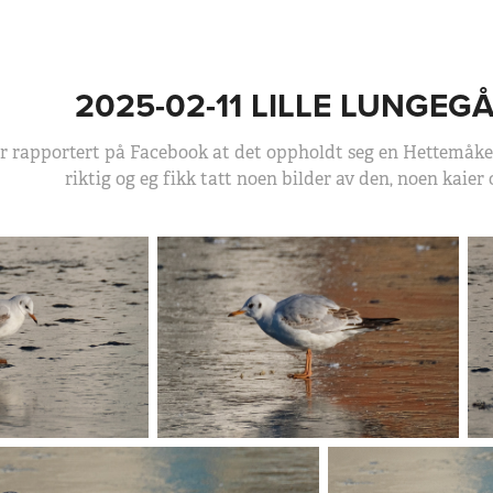
2025-02-11 LILLE LUNGE
r rapportert på Facebook at det oppholdt seg en Hettemåke
riktig og eg fikk tatt noen bilder av den, noen kaier