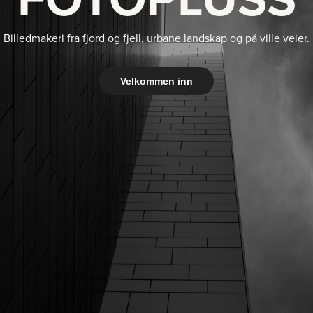
Billedmakeri fra fjord og fjell,
urbane landskap og på ville veier.
Velkommen inn